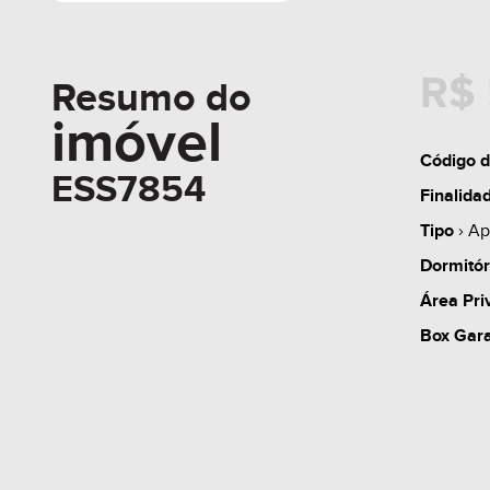
R$ 
Resumo do
imóvel
Código d
ESS7854
Finalida
Tipo
› Ap
Dormitór
Área Pri
Box Gar