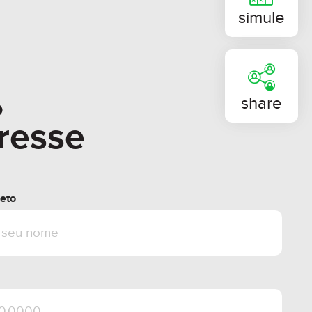
simule
o
share
eresse
eto