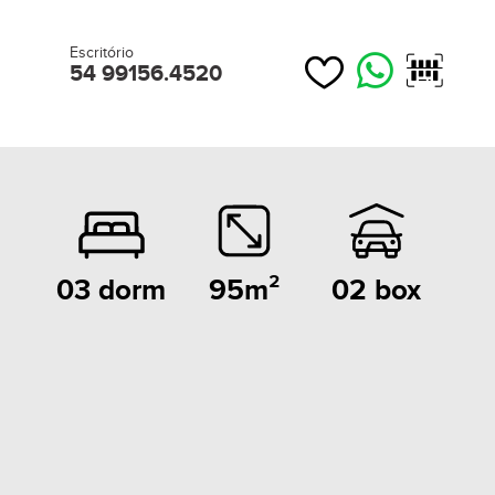
Escritório
54 99156.4520
95m²
02 box
03 dorm