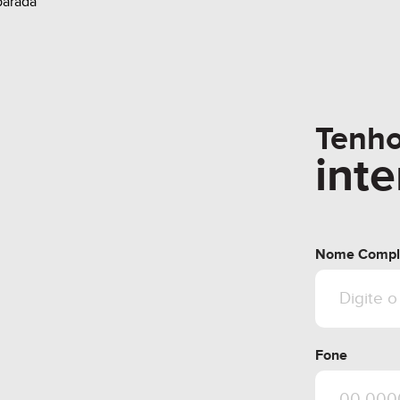
parada
Tenh
int
Nome Compl
Fone