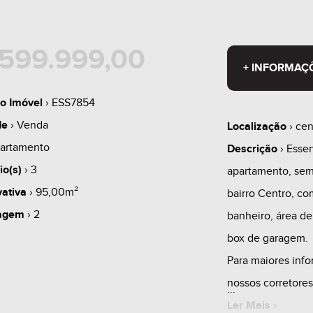
599.999,00
+ INFORMAÇ
o Imóvel
› ESS7854
de
› Venda
Localização
› cen
artamento
Descrição
› Essen
io(s)
› 3
apartamento, sem
vativa
› 95,00m²
bairro Centro, co
agem
› 2
banheiro, área de
box de garagem.
Para maiores inf
nossos corretores
Ler Mais ›