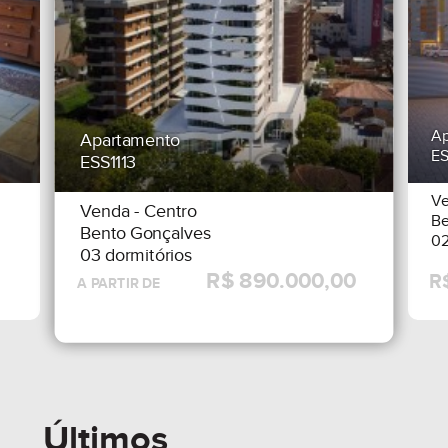
Ap
Apartamento
E
ESS1113
V
Venda
- Centro
Be
Bento Gonçalves
02
03 dormitórios
Últimos