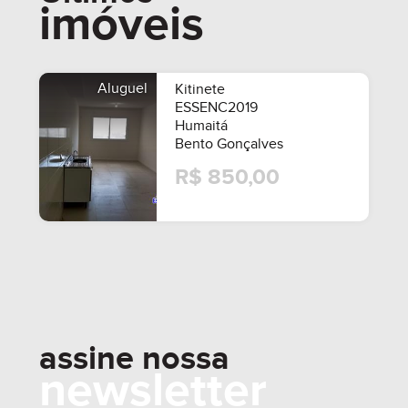
imóveis
R$ 890.000,00
A PARTIR DE
Aluguel
Kitinete
ESSENC2019
Humaitá
Bento Gonçalves
R$ 850,00
assine nossa
newsletter