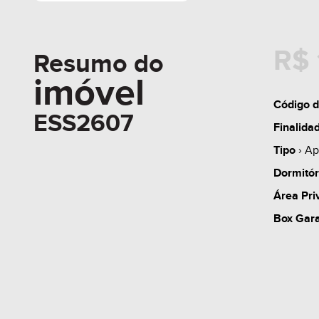
R$ 
Resumo do
imóvel
Código d
ESS2607
Finalida
Tipo
› Ap
Dormitór
Área Pri
Box Gar