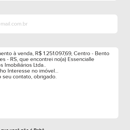
ornecedores locais
proporcionar as melhores sensações
ite-nos e apaixone-se pelo verde!
rir. Para maiores informações, entre em
e nossos corretores.