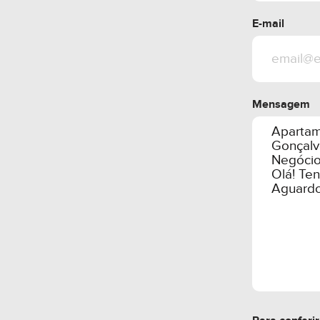
- Mão de obra e f
E-mail
Tudo feito para 
naturalmente. Vis
Mensagem
Vale a pena confe
contato com um d