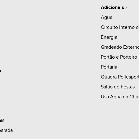
- Porcelanato clas
Adicionais
›
- 100% rebaixado
Água
- Pé direto eleva
Circuito Interno
apartamento
Energia
- Ofurô/Spa opcion
Gradeado Extern
- Brises móveis 
Portão e Porteiro
de luz, ventilação
Portaria
o
Quadra Poliespor
Salão de Festas
A MPA Incorporado
Usa Água da Chu
sustentabilidade 
desenvolvimento d
is
empresa faz part
parada
organização que 