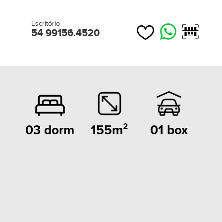
Escritório
54 99156.4520
155m²
01 box
03 dorm