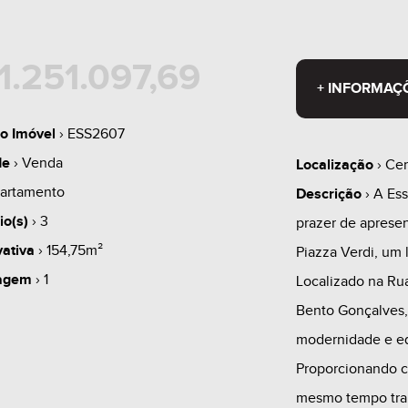
1.251.097,69
+ INFORMAÇ
o Imóvel
› ESS2607
de
› Venda
Localização
› Cen
artamento
Descrição
› A Ess
io(s)
› 3
prazer de aprese
vativa
› 154,75m²
Piazza Verdi, um 
agem
› 1
Localizado na Ru
Bento Gonçalves, 
modernidade e eq
Proporcionando c
mesmo tempo tran