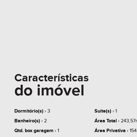
Características
do imóvel
Dormitório(s)
› 3
Suíte(s)
› 1
Banheiro(s)
› 2
Área Total
› 243,57
Qtd. box garagem
› 1
Área Privativa
› 15