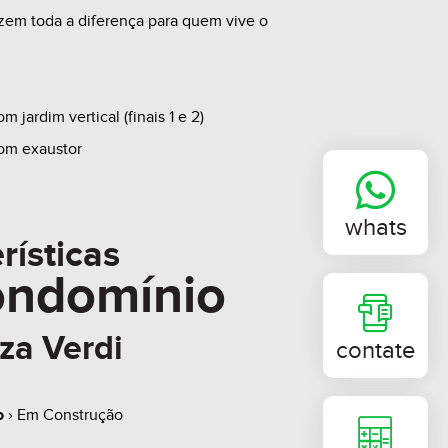
azem toda a diferença para quem vive o
m jardim vertical (finais 1 e 2)
com exaustor
ra com dutos individuais (finais 1, 2, 3 e
whats
rísticas
eira de alto rendimento opcional (finais
ondomínio
condicionado Split em todos ambientes
zza Verdi
ua, gás e energia individuais
contate
VC e vidros termoacústicos (vidros
o
› Em Construção
as áreas quentes