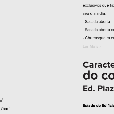
exclusivos que f
seu dia a dia.
- Sacada aberta
- Sacada aberta co
- Churrasqueira 
- Espera para larei
Ler Mais ›
4)
Caracte
- Sistema para lar
do
c
1, 2, 3 e 4)
- Espera para ar-
Ed. Pia
- Medidores de ág
- Esquadrias de P
m²
insulados)
Estado do Edifíci
4,75m²
- Piso laminado n