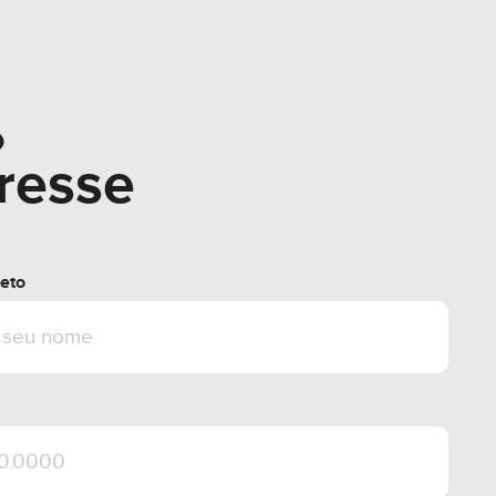
l.
ssui diferenciais que impactam
ualidade de vida dos seus moradores:
o
o da água da chuva para irrigação e
eresse
s comuns
taicos instalados gerando energia para as
is
% com LED's de baixo consumo e
eto
u acionamento
s com sistema de descarga de controle
x)
astecimento de carro elétrico na