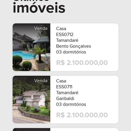
imóveis
R$ 890.000,00
A PARTIR DE
Venda
Casa
ESS0712
Tamandaré
Bento Gonçalves
03 dormitórios
R$ 2.100.000,00
Venda
Casa
ESS0711
Tamandaré
Garibaldi
03 dormitórios
R$ 2.100.000,00