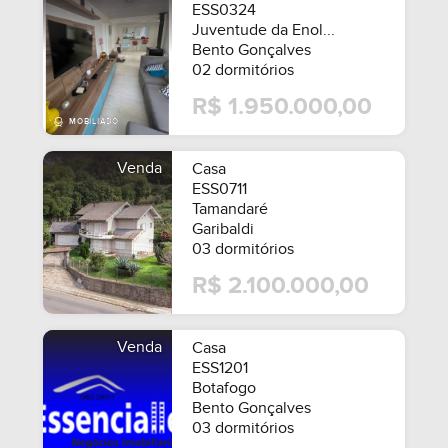
ESS0324
Juventude da Enol...
Bento Gonçalves
02 dormitórios
R$ 1.950.000,00
Venda
Casa
ESS0711
Tamandaré
Garibaldi
03 dormitórios
R$ 2.100.000,00
Venda
Casa
ESS1201
Botafogo
Bento Gonçalves
03 dormitórios