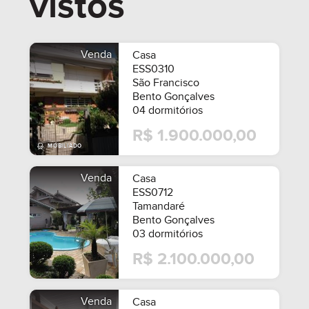
vistos
Venda
Casa
ESS0310
São Francisco
Bento Gonçalves
04 dormitórios
SEMIMOBILIADO
R$ 1.900.000,00
Venda
Casa
ESS0712
Tamandaré
Bento Gonçalves
03 dormitórios
R$ 2.100.000,00
MOBILIADO
Venda
Casa