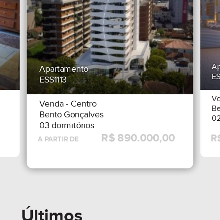
Ap
Apartamento
E
ESS1113
V
Venda
- Centro
Be
Bento Gonçalves
02
03 dormitórios
Últimos