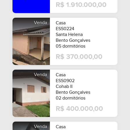
R$ 1.910.000,00
Venda
Casa
ESS0224
Santa Helena
Bento Gonçalves
05 dormitórios
R$ 370.000,00
Venda
Casa
ESS0902
Cohab II
Bento Gonçalves
02 dormitórios
R$ 400.000,00
MOBILIADO
Venda
Casa