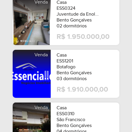
Venda
Casa
ESS0324
Juventude da Enol...
Bento Gonçalves
02 dormitórios
R$ 1.950.000,00
Venda
Casa
ESS1201
Botafogo
Bento Gonçalves
03 dormitórios
R$ 1.910.000,00
Venda
Casa
ESS0310
São Francisco
Bento Gonçalves
04 dormitórios