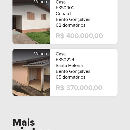
Venda
Casa
ESS0902
Cohab II
Bento Gonçalves
02 dormitórios
R$ 400.000,00
Venda
Casa
ESS0224
Santa Helena
Bento Gonçalves
05 dormitórios
R$ 370.000,00
MOBILIADO
Mais