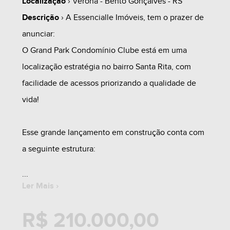
Localização
› Verona - Bento Gonçalves - RS
Descrição
› A Essencialle Imóveis, tem o prazer de
anunciar:
O Grand Park Condomínio Clube está em uma
localização estratégia no bairro Santa Rita, com
facilidade de acessos priorizando a qualidade de
vida!
Esse grande lançamento em construção conta com
a seguinte estrutura:
- 02 dormitórios
Ler Mais ›
- Com box de garagem
R$ 210.000,00
- Área de lazer mobiliada