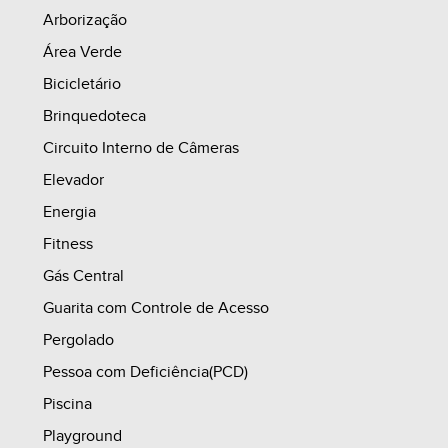
INVESTIMENTO: À PARTIR DE R$ 210.000,00
Arborização
Área Verde
Entrada parcelada em até 40 vezes com correção,
Bicicletário
pelo INCC-M.
Brinquedoteca
Avalia-se veículo como entrada.
Circuito Interno de Câmeras
Elevador
Para maiores informações, entre em contato com
Energia
um de nossos corretores, faça uma simulação e
Fitness
conheça o decorado.
Gás Central
Guarita com Controle de Acesso
Pergolado
Pessoa com Deficiência(PCD)
Piscina
Playground