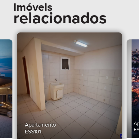
Imóveis
relacionados
Ap
Apartamento
E
ESS101