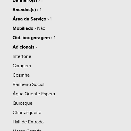
Banheiro(s)
› 1
- Academia
Sacadas(s)
› 1
- Chimarródromo
Área de Serviço
› 1
- Piscina
Mobiliado
› Não
- Quadra de areia
share
Qtd. box garagem
› 1
Adicionais
›
- Área privativa de 45,42m² e 49,47m²;
Interfone
Garagem
Acabamentos:
Cozinha
*Paredes com acabamento liso e com pintura
Banheiro Social
acrílica;
Água Quente Espera
*Piso cerâmico na cozinha/lavanderia, banheiro e
Quiosque
sacada;
Churrasqueira
*Banho: azulejo até o forro no box. Sobre o lavatório
Hall de Entrada
faixa de azulejo de 0,90m a 1,50m e demais