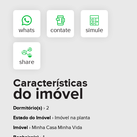
- Churrasqueira a carvão
- Sacada aberta
- Espera para ar-condicionado
- Espera para torneira elétrica na pia da cozinha
- Elevadores
- Hall decorado
- Portaria
- Mini conveniência
- Pet care
Características
do imóvel
- Playground
- Sky Valley
Dormitório(s)
› 2
- Lounge aberto
Estado do Imóvel
› Imóvel na planta
- Salão de festas
Imóvel
› Minha Casa Minha Vida
- Salão de jogos
whats
contate
simule