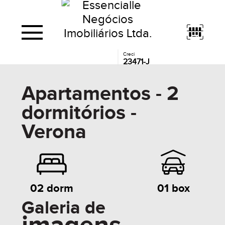
Creci
23471-J
Apartamentos - 2
dormitórios -
Verona
01 box
02 dorm
Galeria de