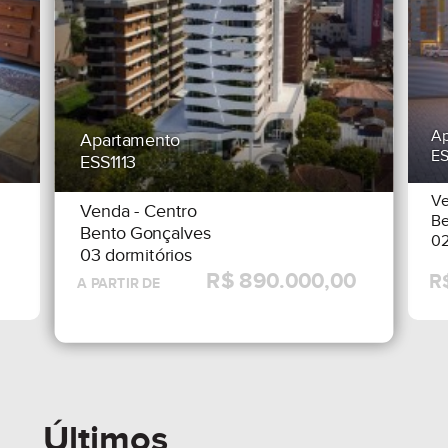
Ap
Apartamento
E
ESS1113
V
Venda
- Centro
Be
Bento Gonçalves
02
03 dormitórios
Últimos