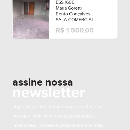
ESS 1606
Maria Goretti
Bento Gonçalves
SALA COMERCIAL...
R$ 1.500,00
SEMIMOBILIADO
assine nossa
newsletter
Fique por dentro de tudo o que acontece no
mercado imobiliário, receba promoções
imperdíveis, imóveis exclusivos e muito mais...