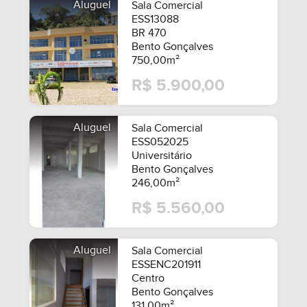
Aluguel
Sala Comercial
ESS13088
BR 470
Bento Gonçalves
750,00m²
R$ 5.900,00
Aluguel
Sala Comercial
ESS052025
Universitário
Bento Gonçalves
246,00m²
R$ 5.560,00
Aluguel
Sala Comercial
ESSENC201911
Centro
Bento Gonçalves
131,00m²